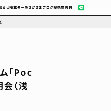
知らせ
掲載者一覧
さかさまブログ
提携市町村
2）
「Poc
明会（浅