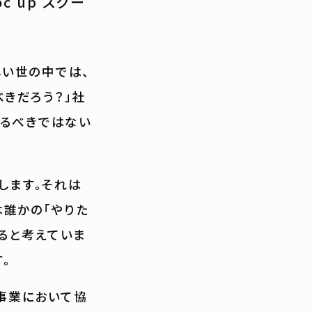
 up スクー
い世の中では、
べきだろう？」社
あるべきではない
求します。それは
は誰かの「やりた
ると考えていま
。
本事業において協