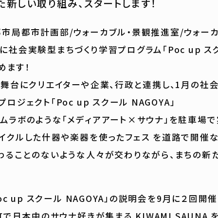
た新しい取り組み、スタートします！
市局都市計画部/ウォーカブル・景観推進室/ウォー
に社会実験型まちづくり学習プログラム「Poc up ス
始めます！
を舞台にクリエイターや企業、行政と連携し、1月の社
ロジェクト「Poc up スクール NAGOYA」
ムラボのような「メディアアート×サウナ」を駐車場で
イクルした什器や楽器を使ったフェス を道路で開催な
わることのないような人々が交わりながら、まちの新
oc up スクール NAGOYA」の説明会を9月に２回開
町で日本中のサウナ好きが集まる KIWAMI SAUNA 