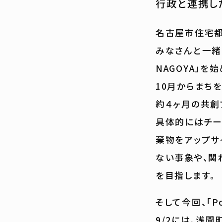
行政と連携し
名古屋市住宅都
みなさんと一緒
NAGOYA」を
10月からまち
約４ヶ月の共創プ
具体的にはチー
棄物をアップサ
ない事象や、関
を目指します。
そして今回、「P
9/2には、浅間