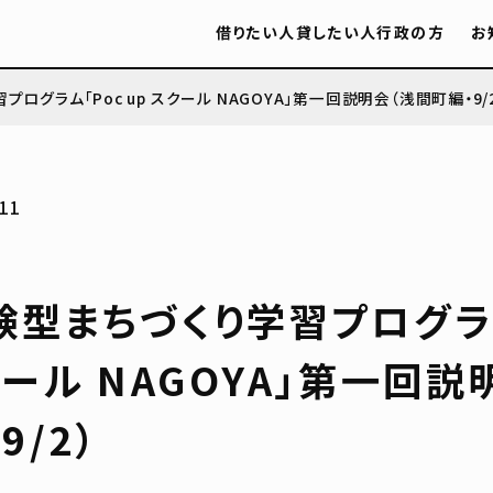
借りたい人
貸したい人
行政の方
お
ログラム「Poc up スクール NAGOYA」第一回説明会（浅間町編・9/
11
験型まちづくり学習プログラム
クール NAGOYA」第一回説
9/2）