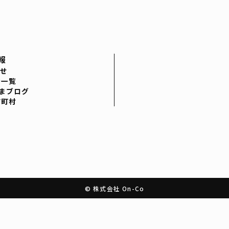
報
せ
者一覧
まブログ
市町村
© 株式会社 On-Co