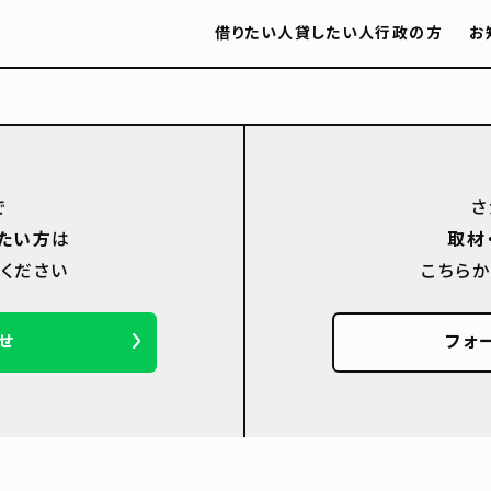
借りたい人
貸したい人
行政の方
お
で
さ
たい方
は
取材
ください
こちら
せ
フォ