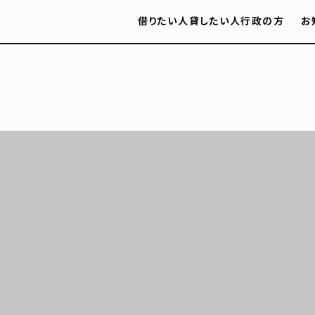
借りたい人
貸したい人
行政の方
お