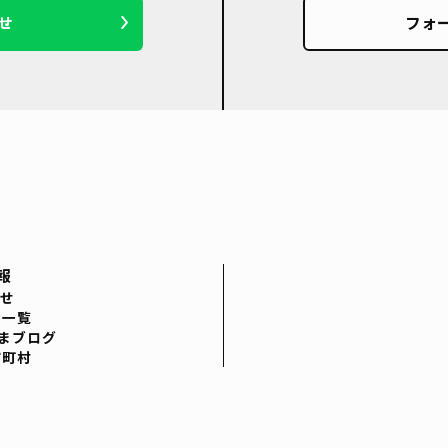
せ
フォ
報
せ
者一覧
まブログ
市町村