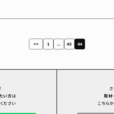
<<
1
…
43
44
で
さ
たい方
は
取材
ください
こちら