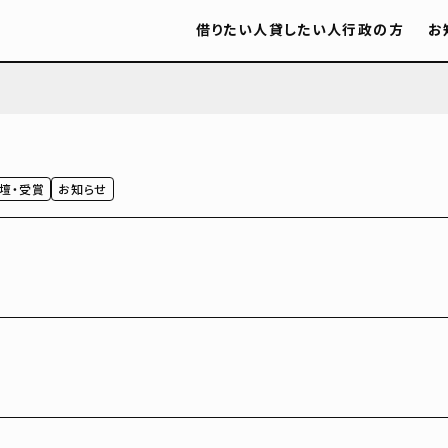
借りたい人
貸したい人
行政の方
お
壇・受賞
お知らせ