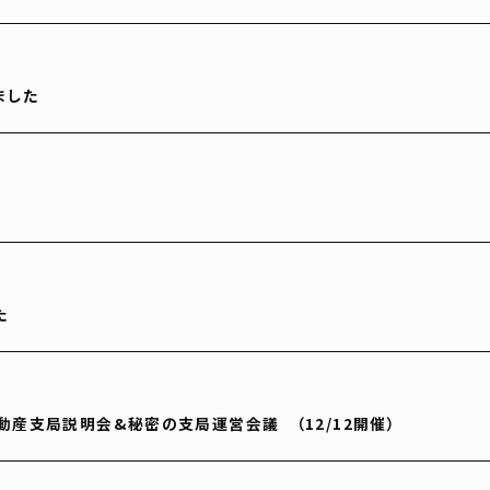
ました
た
産支局説明会&秘密の支局運営会議 （12/12開催）