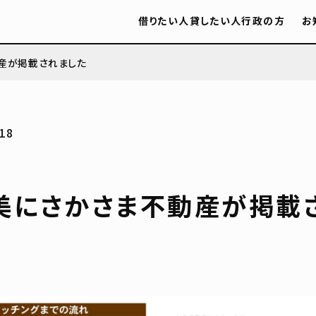
借りたい人
貸したい人
行政の方
お
産が掲載されました
18
美にさかさま不動産が掲載