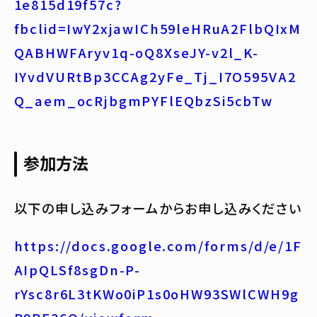
1e815d19f57c?
fbclid=IwY2xjawICh59leHRuA2FlbQIxM
QABHWFAryv1q-oQ8XseJY-v2l_K-
IYvdVURtBp3CCAg2yFe_Tj_I7O595VA2
Q_aem_ocRjbgmPYFlEQbzSi5cbTw
参加方法
以下の申し込みフォームからお申し込みください
https://docs.google.com/forms/d/e/1F
AIpQLSf8sgDn-P-
rYsc8r6L3tKWo0iP1s0oHW93SWlCWH9g