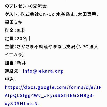
のプレゼン ④交流会
ゲスト
：株式会社On-Co 水谷岳史、太田憲明、
福田ミキ
料金
：無料
定員
：20名｜
主催
：さかさま不動産やまなし支局（NPO法人
イエカラ）
担当
：新井
連絡先
：
info@iekara.org
申込
：
https://docs.google.com/forms/d/e/1F
AIpQLSfgg4Wv_JFyiSSGhtEGGH9g3-
xy3DSNLmcN-