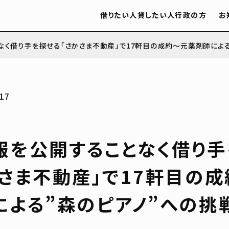
借りたい人
貸したい人
行政の方
お
なく借り手を探せる「さかさま不動産」で17軒目の成約〜元薬剤師による
17
報を公開することなく借り手
かさま不動産」で17軒目の
による”森のピアノ”への挑