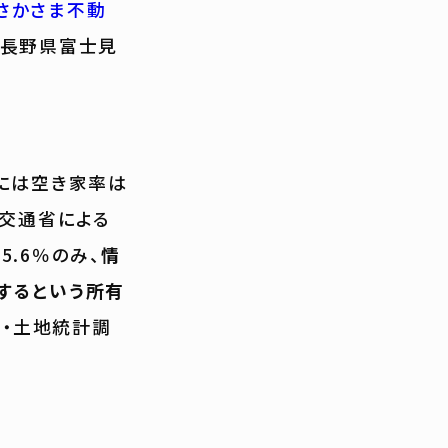
さかさま不動
、長野県富士見
には空き家率は
土交通省による
.6％のみ、
情
するという所有
宅・土地統計調