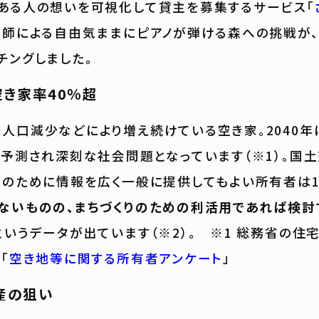
ある人の想いを可視化して貸主を募集するサービス「
剤師による自由気ままにピアノが弾ける森への挑戦が
チングしました。
空き家率40％超
口減少などにより増え続けている空き家。2040年
と予測され深刻な社会問題となっています（※1）。国
等のために情報を広く一般に提供してもよい所有者は15
ないものの、まちづくりのための利活用であれば検討
というデータが出ています（※2）。 ※1 総務省の住
「
空き地等に関する所有者アンケート
」
産の狙い