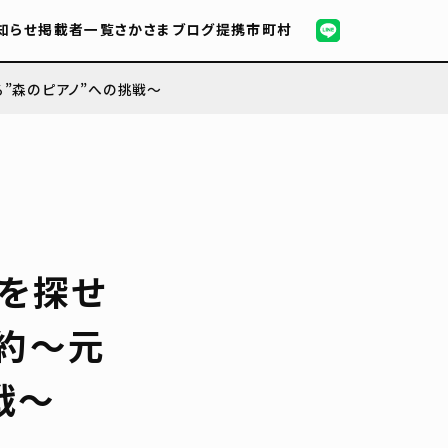
知らせ
掲載者一覧
さかさまブログ
提携市町村
”森のピアノ”への挑戦〜
を探せ
成約〜元
戦〜