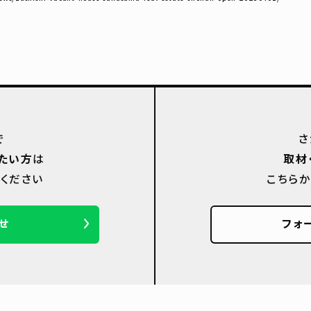
で
さ
たい方
は
取材
ください
こちら
せ
フォ