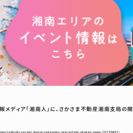
報メディア「湘南人」に、さかさま不動産湘南支局の
news/zushishi-vacant-house-sakasama-real-estate-shonan-open-20230401/