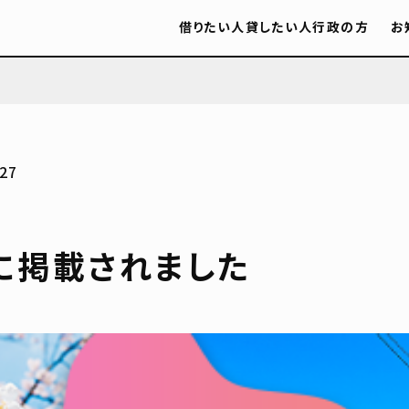
借りたい人
貸したい人
行政の方
お
27
に掲載されました