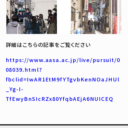
詳細はこちらの記事をご覧ください
https://www.aasa.ac.jp/live/pursuit/0
08039.html?
fbclid=IwAR1EtM9fYTgvbKenNOaJHUl
_Yg-I-
TfEwyBnSIcRZx80YfqbAEjA6NUICEQ