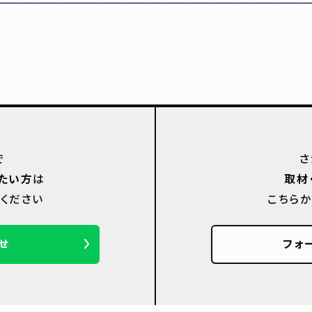
で
さ
たい方
は
取材
ください
こちら
せ
フォ