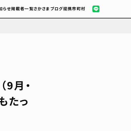
知らせ
掲載者一覧
さかさまブログ
提携市町村
（9月・
もたっ