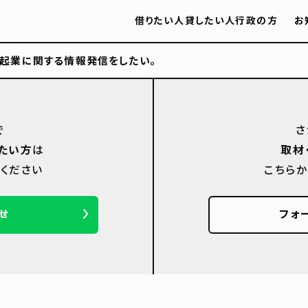
借りたい人
貸したい人
行政の方
お
起業に関する情報発信をしたい。
で
さ
たい方
は
取材
ください
こちら
せ
フォ