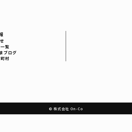
報
せ
者一覧
まブログ
市町村
© 株式会社 On-Co