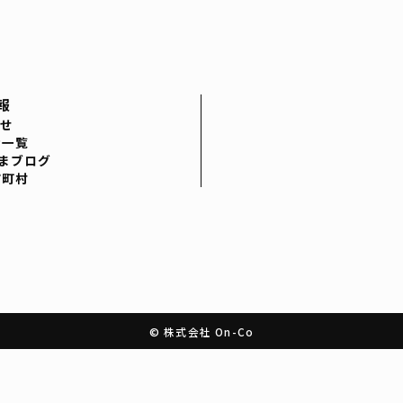
報
せ
者一覧
まブログ
市町村
© 株式会社 On-Co