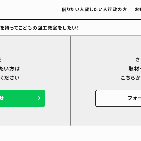
借りたい人
貸したい人
行政の方
お
を持ってこどもの図工教室をしたい！
で
さ
たい方
は
取材
ください
こちら
せ
フォ