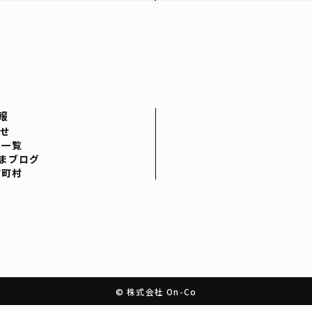
報
せ
者一覧
まブログ
市町村
© 株式会社 On-Co