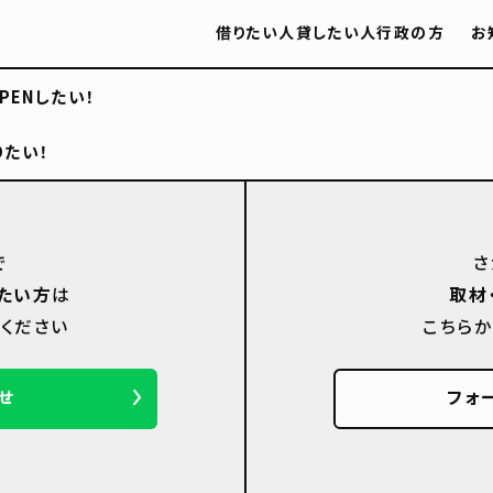
借りたい人
貸したい人
行政の方
お
PENしたい！
りたい！
で
さ
たい方
は
取材
ください
こちら
せ
フォ