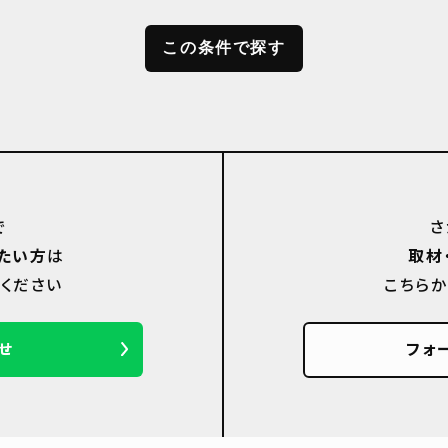
で
さ
たい方
は
取材
ください
こちら
せ
フォ