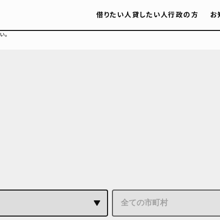
借りたい人
貸したい人
行政の方
お
い。