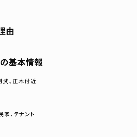
理由
の基本情報
則武、正木付近
民家、テナント