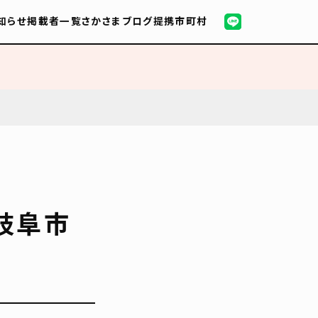
知らせ
掲載者一覧
さかさまブログ
提携市町村
岐阜市