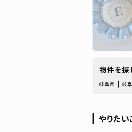
物件を探
岐阜県
岐
やりたい