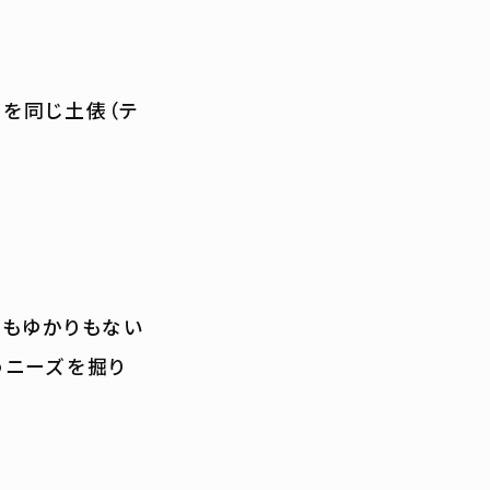
を同じ土俵（テ
縁もゆかりもない
うニーズを掘り