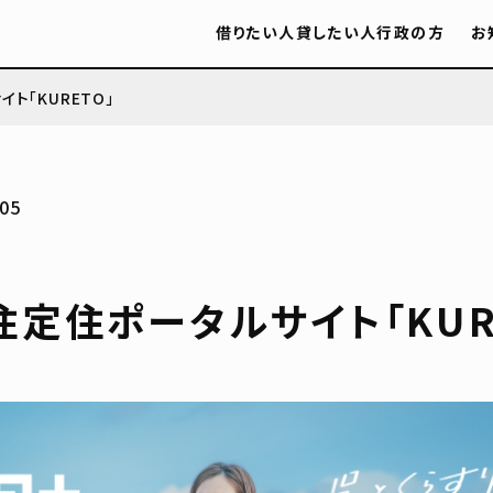
借りたい人
貸したい人
行政の方
お
ト「KURETO」
05
定住ポータルサイト「KUR